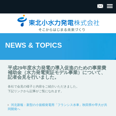
NEWS & TOPICS
平成29年度水力発電の導入促進のための事業費
補助金（水力発電実証モデル事業）について、
記者会見を行いました。
各社で会見の様子と内容をご紹介いただきました。
下記リンクから記事がご覧になれます。
河北新報：新型の小規模発電用「フランシス水車」秋田県や早大が共
同開発へ